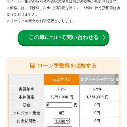
※メーカー指定の特別色を選択の場合は所定の価格が加算されます。
※価格には、保険料、税金（消費税を除く）、登録に伴う費用等は含
まれておりません。
※リサイクル料金が別途必要となります。
この車について問い合わせる
ローン手数料を比較する
当店プラン
某ディーラープラン
某メガ
実質年率
2.2%
6.9%
本体価格
3,751,000 円
3,751,000 円
3,
頭金
円
0円
クレジット元金
0円
0円
お支払回数
0円