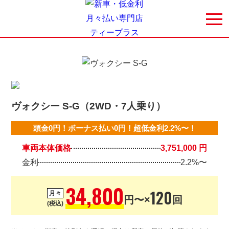
ヴォクシー S-G（2WD・7人乗り）
頭金0円！ボーナス払い0円！超低金利2.2%〜！
車両本体価格
3,751,000 円
金利
2.2%〜
34,800
120
月々
円〜×
回
(税込)