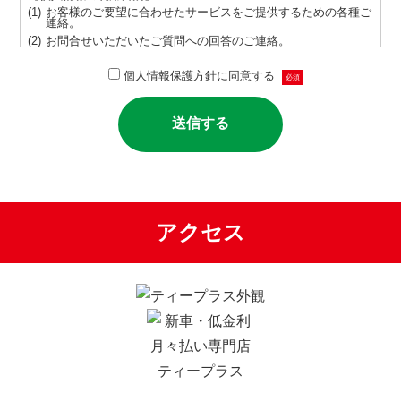
お客様のご要望に合わせたサービスをご提供するための各種ご
連絡。
お問合せいただいたご質問への回答のご連絡。
サービス向上を目的とした統計、分析、マーケティング。
個人情報保護方針に同意する
必須
取得する個人情報にはクッキー情報を含むものとし、ご本人の
同意なしに目的以外では利用しません。
情報が漏洩しないよう対策を講じ、従業員だけでなく委託業者
も監督します。
ご本人の同意を得ずに第三者に情報を提供しません。
ご本人からの求めに応じ情報を開示します。
公開された個人情報が事実と異なる場合、訂正や削除に応じま
す。
個人情報の取り扱いに関する苦情に対し、適切・迅速に対処し
ます。
アクセス