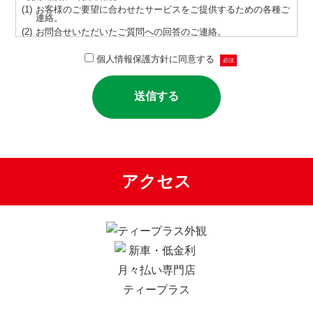
お客様のご要望に合わせたサービスをご提供するための各種ご
連絡。
お問合せいただいたご質問への回答のご連絡。
サービス向上を目的とした統計、分析、マーケティング。
個人情報保護方針に同意する
必須
取得する個人情報にはクッキー情報を含むものとし、ご本人の
同意なしに目的以外では利用しません。
情報が漏洩しないよう対策を講じ、従業員だけでなく委託業者
も監督します。
ご本人の同意を得ずに第三者に情報を提供しません。
ご本人からの求めに応じ情報を開示します。
公開された個人情報が事実と異なる場合、訂正や削除に応じま
す。
個人情報の取り扱いに関する苦情に対し、適切・迅速に対処し
ます。
アクセス