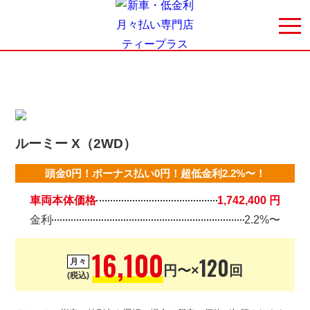
ルーミー X（2WD）
頭金0円！ボーナス払い0円！超低金利2.2%〜！
車両本体価格
1,742,400 円
金利
2.2%〜
16,100
120
月々
円〜×
回
(税込)