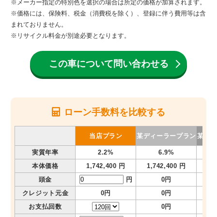
※メーカー指定の特別色を選択の場合は所定の価格が加算されます。
※価格には、保険料、税金（消費税を除く）、登録に伴う費用等は含
まれておりません。
※リサイクル料金が別途必要となります。
この車について問い合わせる
ローン手数料を比較する
当店プラン
某ディーラープラン
某メガ
実質年率
2.2%
6.9%
本体価格
1,742,400 円
1,742,400 円
1,
頭金
円
0円
クレジット元金
0円
0円
お支払回数
0円