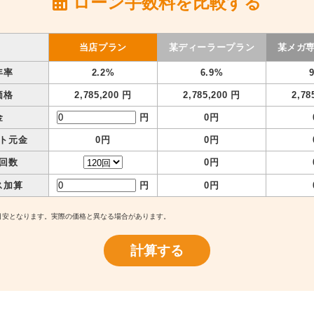
ローン手数料を比較する
当店プラン
某ディーラープラン
某メガ
年率
2.2%
6.9%
価格
2,785,200 円
2,785,200 円
2,78
金
円
0円
ト元金
0円
0円
回数
0円
ス加算
円
0円
目安となります。実際の価格と異なる場合があります。
計算する