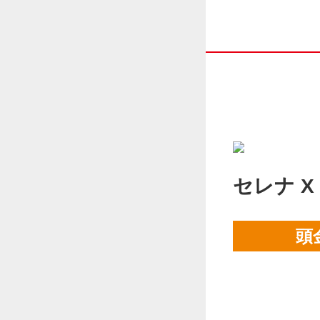
セレナ 
頭