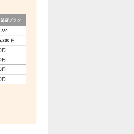
専業店プラン
9.8%
5,200 円
0円
0円
0円
0円