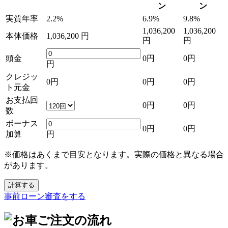
ン
ン
実質年率
2.2%
6.9%
9.8%
1,036,200
1,036,200
本体価格
1,036,200 円
円
円
頭金
0円
0円
円
クレジッ
0円
0円
0円
ト元金
お支払回
0円
0円
数
ボーナス
0円
0円
加算
円
※価格はあくまで目安となります。実際の価格と異なる場合
があります。
計算する
事前ローン審査をする