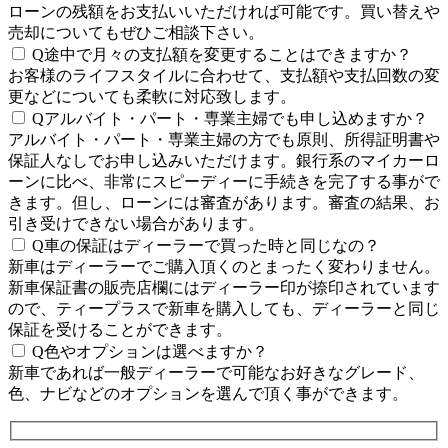
ローンの残額をお支払いいただければ可能です。買い替えや
売却についてもぜひご相談下さい。
Q
途中で月々の支払額を変更することはできますか？
お客様のライフスタイルに合わせて、支払額や支払回数の変
更などについても柔軟に対応致します。
Q
アルバイト・パート・専業主婦でも申し込めますか？
アルバイト・パート・専業主婦の方でも原則、所得証明書や
保証人なしでお申し込みいただけます。銀行系のマイカーロ
ーンに比べ、非常にスピーディーに手続きを完了する事がで
きます。但し、ローンには審査があります。審査の結果、お
引き受けできない場合があります。
Q
車の保証はディーラーで買った時と同じなの？
新車はディーラーでご購入頂くのとまったく変わりません。
新車保証書の販売店欄にはディーラー印が捺印されています
ので、ティープラスで新車を購入しても、ディーラーと同じ
保証を受けることができます。
Q
色やオプションは選べますか？
新車であれば一般ディーラーで可能なお好きなグレード、
色、ナビなどのオプションを選んで頂く事ができます。