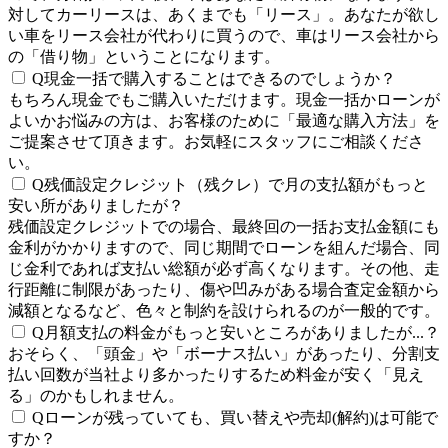
対してカーリースは、あくまでも「リース」。あなたが欲し
い車をリース会社が代わりに買うので、車はリース会社から
の「借り物」ということになります。
Q
現金一括で購入することはできるのでしょうか？
もちろん現金でもご購入いただけます。現金一括かローンが
よいかお悩みの方は、お客様のために「最適な購入方法」を
ご提案させて頂きます。お気軽にスタッフにご相談くださ
い。
Q
残価設定クレジット（残クレ）で月の支払額がもっと
安い所がありましたが？
残価設定クレジットでの場合、最終回の一括お支払金額にも
金利がかかりますので、同じ期間でローンを組んだ場合、同
じ金利であれば支払い総額が必ず高くなります。その他、走
行距離に制限があったり、傷や凹みがある場合査定金額から
減額となるなど、色々と制約を設けられるのが一般的です。
Q
月額支払の料金がもっと安いところがありましたが...？
おそらく、「頭金」や「ボーナス払い」があったり、分割支
払い回数が当社より多かったりするため料金が安く「見え
る」のかもしれません。
Q
ローンが残っていても、買い替えや売却(解約)は可能で
すか？