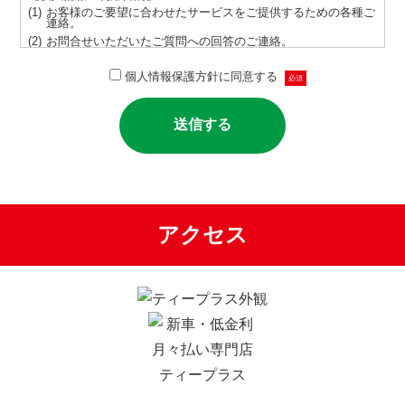
お客様のご要望に合わせたサービスをご提供するための各種ご
連絡。
お問合せいただいたご質問への回答のご連絡。
サービス向上を目的とした統計、分析、マーケティング。
個人情報保護方針に同意する
必須
取得する個人情報にはクッキー情報を含むものとし、ご本人の
同意なしに目的以外では利用しません。
情報が漏洩しないよう対策を講じ、従業員だけでなく委託業者
も監督します。
ご本人の同意を得ずに第三者に情報を提供しません。
ご本人からの求めに応じ情報を開示します。
公開された個人情報が事実と異なる場合、訂正や削除に応じま
す。
個人情報の取り扱いに関する苦情に対し、適切・迅速に対処し
ます。
アクセス