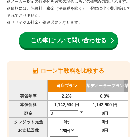
※メーカー指定の特別色を選択の場合は所定の価格が加算されます。
※価格には、保険料、税金（消費税を除く）、登録に伴う費用等は含
まれておりません。
※リサイクル料金が別途必要となります。
この車について問い合わせる
ローン手数料を比較する
当店プラン
某ディーラープラン
某メガ
実質年率
2.2%
6.9%
本体価格
1,142,900 円
1,142,900 円
1,
頭金
円
0円
クレジット元金
0円
0円
お支払回数
0円