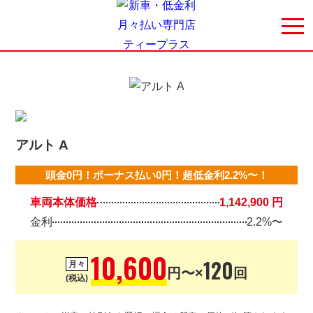
アルト A
頭金0円！ボーナス払い0円！超低金利2.2%〜！
車両本体価格
1,142,900 円
金利
2.2%〜
10,600
120
月々
円〜×
回
(税込)