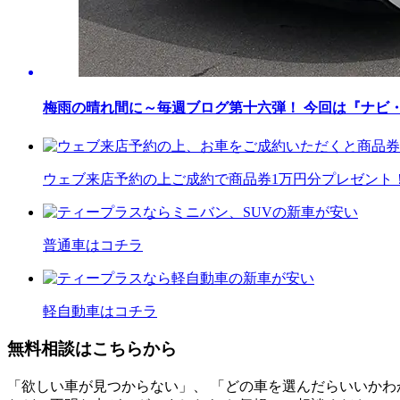
梅雨の晴れ間に～毎週ブログ第十六弾！ 今回は『ナビ・E
ウェブ来店予約の上ご成約で商品券1万円分プレゼント
普通車はコチラ
軽自動車はコチラ
無料相談はこちらから
「欲しい車が見つからない」、 「どの車を選んだらいいかわ