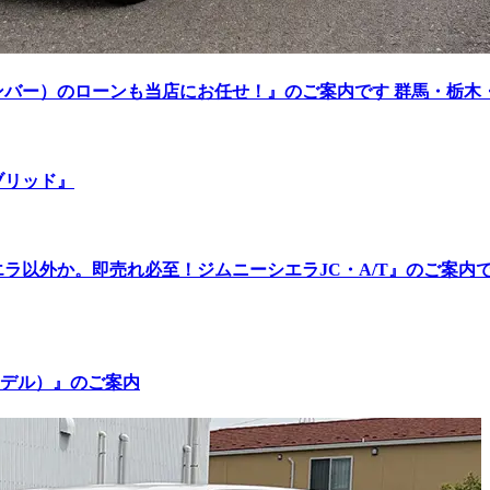
バー）のローンも当店にお任せ！』のご案内です 群馬・栃木・
ブリッド』
ラ以外か。即売れ必至！ジムニーシエラJC・A/T』のご案内で
モデル）』のご案内