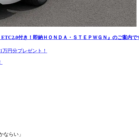
TC2.0付き！即納ＨＯＮＤＡ・ＳＴＥＰＷＧＮ』のご案内です
！
かならい」