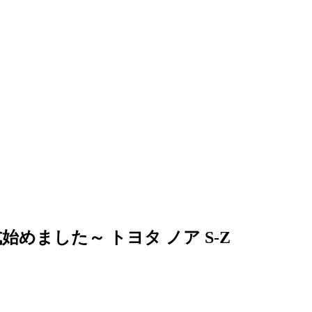
めました～ トヨタ ノア S-Z
。