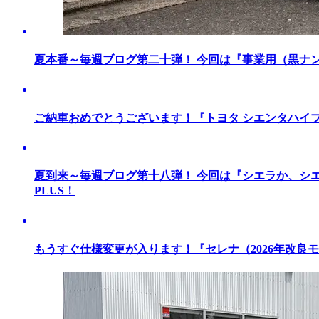
夏本番～毎週ブログ第二十弾！ 今回は『事業用（黒ナン
ご納車おめでとうございます！『トヨタ シエンタハイ
夏到来～毎週ブログ第十八弾！ 今回は『シエラか、シエ
PLUS！
もうすぐ仕様変更が入ります！『セレナ（2026年改良