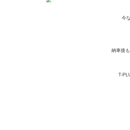
今
納車後も
T-