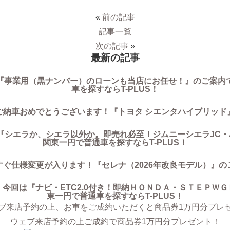
«
前の記事
記事一覧
次の記事
»
最新の記事
『事業用（黒ナンバー）のローンも当店にお任せ！』のご案内
車を探すならT-PLUS！
ご納車おめでとうございます！『トヨタ シエンタハイブリッド
『シエラか、シエラ以外か。即売れ必至！ジムニーシエラJC・A
関東一円で普通車を探すならT-PLUS！
すぐ仕様変更が入ります！『セレナ（2026年改良モデル）』の
今回は『ナビ・ETC2.0付き！即納ＨＯＮＤＡ・ＳＴＥＰＷ
東一円で普通車を探すならT-PLUS！
ウェブ来店予約の上ご成約で商品券1万円分プレゼント！