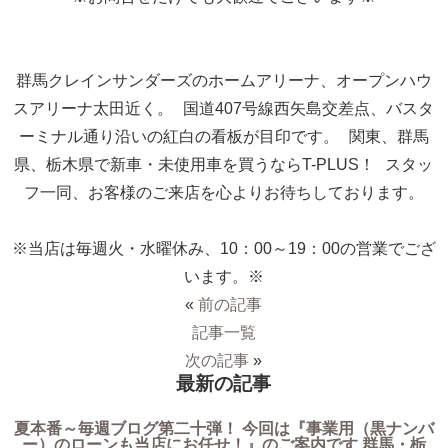
群馬クレインサンダーズのホームアリーナ、オープンハウ
スアリーナ太田近く。 国道407号線西矢島交差点、バスタ
ーミナル通り沿いの紅白の看板が目印です。 関東、群馬
県、栃木県で新車・未使用車を買うならT-PLUS！ スタッ
フ一同、お客様のご来店を心よりお待ちしております。
※当店は毎週火・水曜休み、10：00～19：00の営業でござ
います。※
«
前の記事
記事一覧
次の記事
»
最新の記事
夏本番～毎週ブログ第二十弾！ 今回は『事業用（黒ナンバ
ー）のローンも当店にお任せ！』のご案内です 群馬・栃