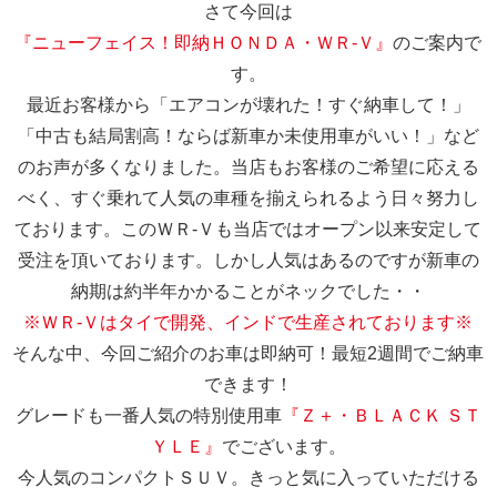
さて今回は
『ニューフェイス！即納ＨＯＮＤＡ・ＷＲ-Ｖ』
のご案内で
す。
最近お客様から「エアコンが壊れた！すぐ納車して！」
「中古も結局割高！ならば新車か未使用車がいい！」など
のお声が多くなりました。当店もお客様のご希望に応える
べく、すぐ乗れて人気の車種を揃えられるよう日々努力し
ております。このＷＲ-Ｖも当店ではオープン以来安定して
受注を頂いております。しかし人気はあるのですが新車の
納期は約半年かかることがネックでした・・
※ＷＲ-Ｖはタイで開発、インドで生産されております※
そんな中、今回ご紹介のお車は即納可！最短2週間でご納車
できます！
グレードも一番人気の特別使用車
『Ｚ＋・ＢＬＡＣＫ ＳＴ
ＹＬＥ』
でございます。
今人気のコンパクトＳＵＶ。きっと気に入っていただける