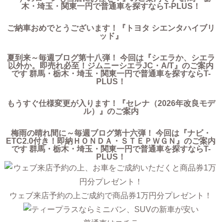
木・埼玉・関東一円で普通車を探すならT-PLUS！
ご納車おめでとうございます！『トヨタ シエンタハイブリ
ッド』
夏到来～毎週ブログ第十八弾！ 今回は『シエラか、シエラ
以外か。即売れ必至！ジムニーシエラJC・A/T』のご案内
です 群馬・栃木・埼玉・関東一円で普通車を探すならT-
PLUS！
もうすぐ仕様変更が入ります！『セレナ（2026年改良モデ
ル）』のご案内
梅雨の晴れ間に～毎週ブログ第十六弾！ 今回は『ナビ・
ETC2.0付き！即納ＨＯＮＤＡ・ＳＴＥＰＷＧＮ』のご案内
です 群馬・栃木・埼玉・関東一円で普通車を探すならT-
PLUS！
ウェブ来店予約の上ご成約で商品券1万円分プレゼント！